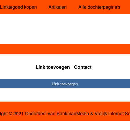
Linktegoed kopen
Artikelen
Alle dochterpagina's
Link toevoegen
Contact
Link toevoegen
ight © 2021 Onderdeel van
BaakmanMedia
&
Vrolijk Internet S